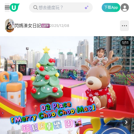
下載App
閃媽湊女日記
2025/12/08
1
/
11
Next