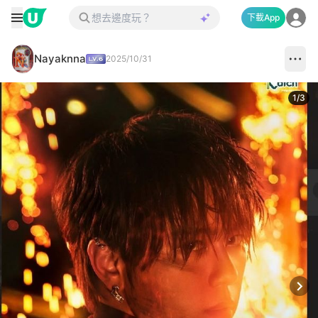
下載App
Nayaknna
2025/10/31
1
/
3
Next