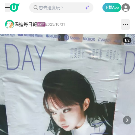
下載App
温迪每日報
2025/10/31
1
/
2
Next