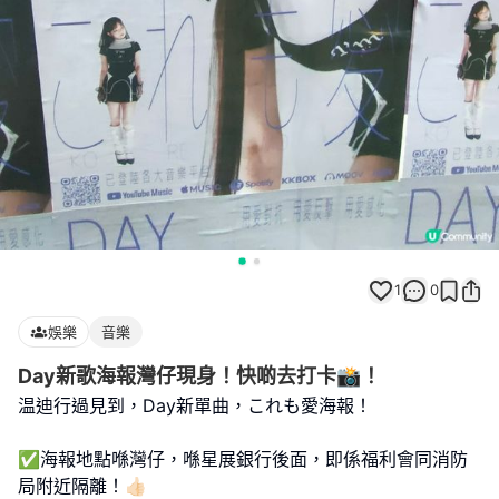
1
0
娛樂
音樂
Day新歌海報灣仔現身！快啲去打卡📸！
温迪行過見到，Day新單曲，これも愛海報！
✅海報地點喺灣仔，喺星展銀行後面，即係福利會同消防
局附近隔離！👍🏻