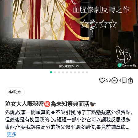
98
4
吹水
泣女大人嘅秘密㊙️為未知祭典而活🐦‍⬛
先說,故事一開頭真的並不吸引我,除了丁點懸疑感外沒賣點,
但最後是有挽回我的心｡短短一部小說它可以讓我反思很多
東西,但要我評價高分的話又似乎還沒到位,畢竟前鋪章節
...
更多