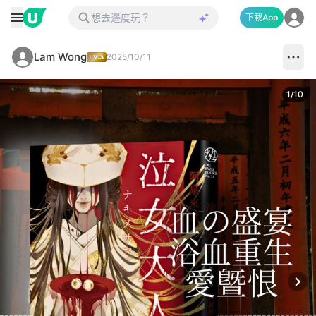
下載App
Lam Wong
2025/10/11
1
/
10
Next