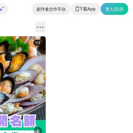
下載App
創作者合作平台
登入/註冊
1
/
3