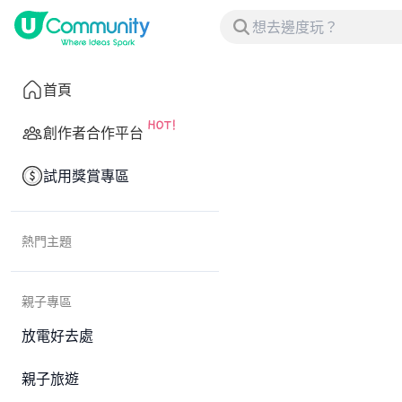
首頁
創作者合作平台
試用獎賞專區
熱門主題
親子專區
放電好去處
親子旅遊