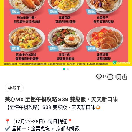
13
1
親子
美心MX 至慳午餐攻略 $39 雙餸飯．天天新口味
【至慳午餐攻略】$39 雙餸飯．天天新口味🍛
📍（12月22-28日）每日精選📍
✔️ 星期一：金粟魚塊 + 京都肉排飯