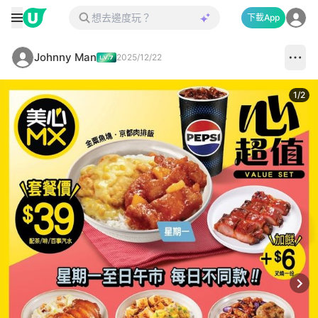
下載App
Johnny Man
2025/12/22
1
/
2
Next