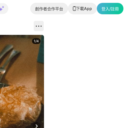
下載App
創作者合作平台
登入/註冊
1
/
4