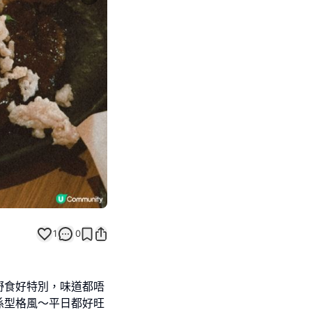
Next slide
1
0
嘢食好特別，味道都唔
係型格風～平日都好旺