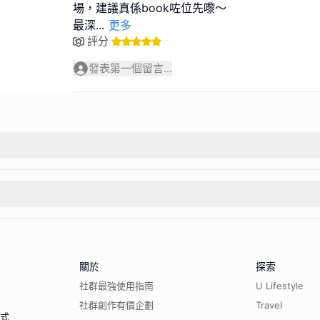
場，建議真係book咗位先嚟～
最深
...
更多
評分
發表第一個留言...
關於
探索
社群最強使用指南
U Lifestyle
社群創作有價企劃
Travel
程式