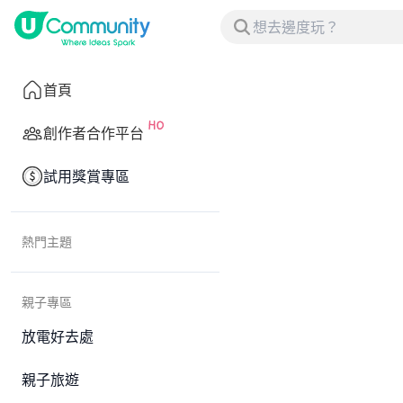
首頁
創作者合作平台
試用獎賞專區
熱門主題
親子專區
放電好去處
親子旅遊