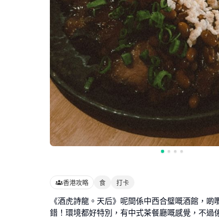
香港攻略
食
打卡
《酒虎詩龍。天后》呢間係中西合璧嘅酒館，啲
錯！環境都好特別，有中式茶餐廳嘅感覺，不過