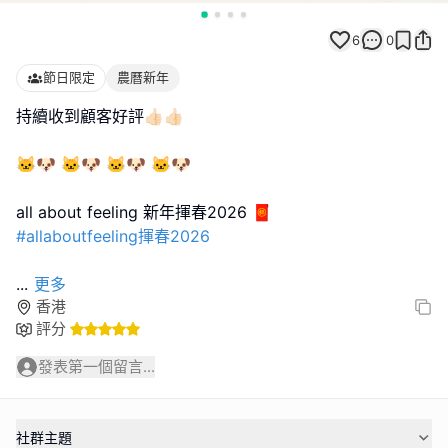
6
0
節日限定
農曆新年
持續收到顧客好評👍🏻👍🏻
🐱🐶 🐱🐶 🐱🐶 🐱🐶
#allaboutfeeling揮春2026
...
更多
香港
評分
發表第一個留言...
社群主題