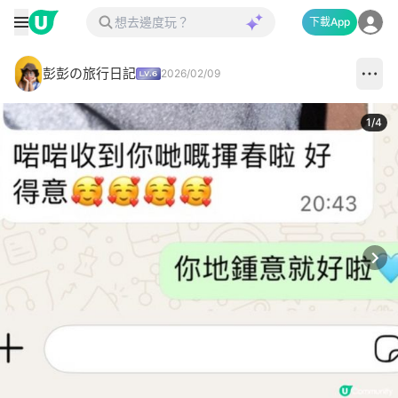
下載App
彭彭の旅行日記
2026/02/09
1
/
4
Next