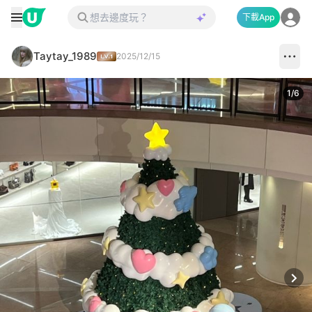
下載App
Taytay_1989
2025/12/15
1
/
6
Next