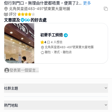
但行到門口，無理由什麼都唔賣，便買了2
...
更多
北角英皇道483-497號東寶大廈地舖
評分
文章提及
的好去處
初麥手工烘焙
4
4
人想去
北角英皇道483-497號東寶大廈地舖
麵包、港式、麵包店
發表第一個留言...
社群主題
熱門地點