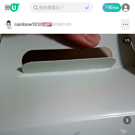
下載App
rainbow1030
2026/01/29
1
/
5
Next