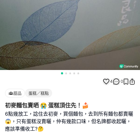
4
0
甜品
蛋糕／糕點
初麥麵包賣晒 😭 蛋糕頂住先！🍰
6點幾放工，諗住去初麥，買個麵包，去到所有麵包都賣曬
😱，只有蛋糕沒賣曬，仲有幾款口味，但名牌都收起曬，
應該準備收工?🤔