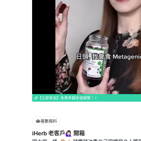
Loaded
:
100.00%
【立即參加】免費參觀多個展覽！
著數報料
iHerb 老客戶🙋🏻‍♀️ 開箱