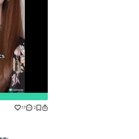
Unmute
17
2