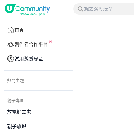
首頁
創作者合作平台
試用獎賞專區
熱門主題
親子專區
放電好去處
親子旅遊