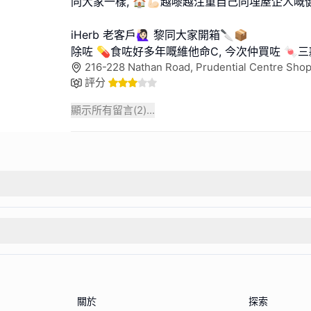
同大家一樣, 🏠💪🏻越嚟越注重自己同埋屋企人嘅
iHerb 老客戶🙋🏻‍♀️ 黎同大家開箱🔪📦
除咗 💊食咗好多年嘅維他命C, 今次仲買咗 🍬
216-228 Nathan Road, Prudential Centre Shop
評分
顯示所有留言(
2
)...
關於
探索