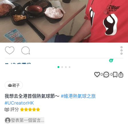
0
0
親子
我想去全港首個熱氣球節～
#維港熱氣球之旅
#UCreatorHK
評分
發表第一個留言...