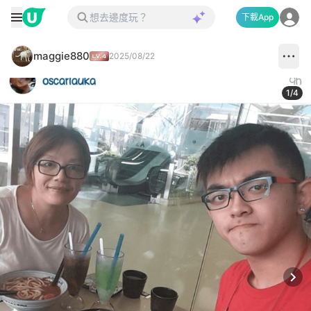
下載App
maggie880
2025/08/22
1
/
4
Next