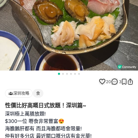
20
3
深圳攻略
食
性價比好高嘅日式放題！深圳篇~
深圳極上萬膳放題!
$300一位 嘢食非常豐富😍
海膽鵝肝都有 而且海膽都唔會限量!
仲有好多分店 最近關口嘅分店有金光華!