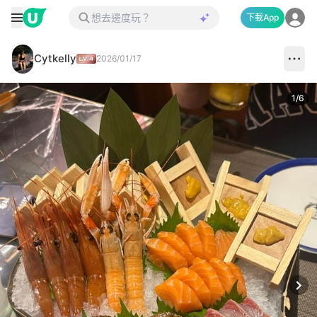
下載App
Cytkelly
2026/01/17
1
/
6
Next