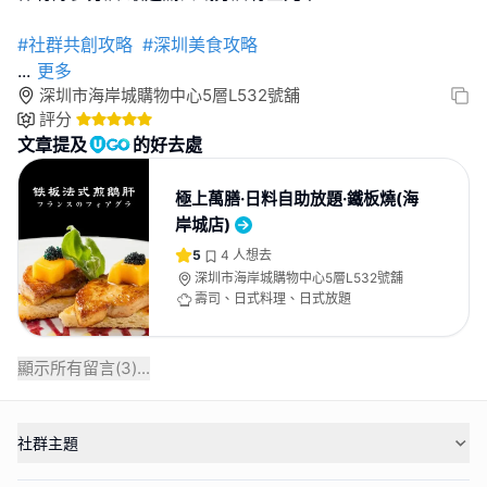
#社群共創攻略
#深圳美食攻略
...
更多
深圳市海岸城購物中心5層L532號舖
評分
文章提及
的好去處
極上萬膳·日料自助放題·鐵板燒(海
岸城店)
5
4
人想去
深圳市海岸城購物中心5層L532號舖
壽司、日式料理、日式放題
顯示所有留言(
3
)...
社群主題