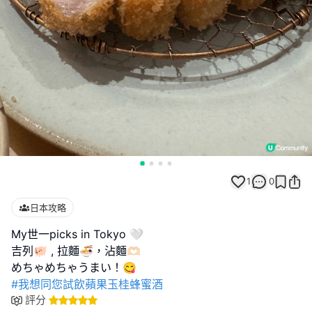
1
0
日本攻略
My世一picks in Tokyo 🤍
吉列🐖 , 拉麵🍜，沾麵🫶🏻
#我想同您試飲蘋果玉桂蜂蜜酒
評分