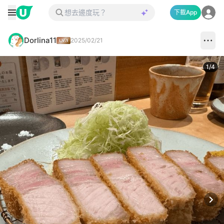
下載App
Dorlina11
2025/02/21
1
/
4
Next