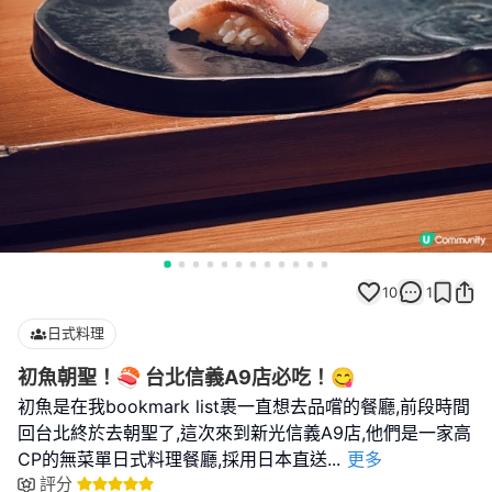
10
1
日式料理
初魚朝聖！🍣 台北信義A9店必吃！😋
初魚是在我bookmark list裹一直想去品嚐的餐廳,前段時間
回台北終於去朝聖了,這次來到新光信義A9店,他們是一家高
CP的無菜單日式料理餐廳,採用日本直送
...
更多
評分