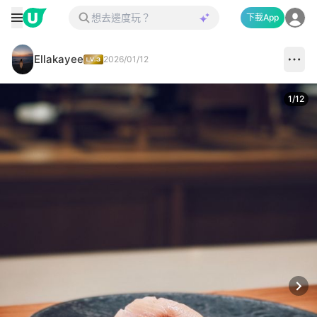
下載App
Ellakayee
2026/01/12
1
/
12
Next