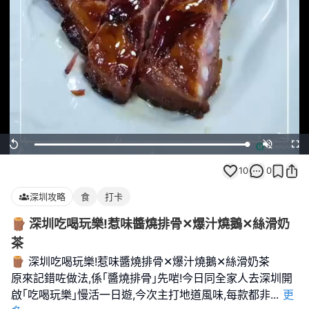
Loaded
:
Replay
Unmute
Full
100.00%
10
0
深圳攻略
食
打卡
🪵 深圳吃喝玩樂!惹味醬燒排骨✕爆汁燒鵝✕絲滑奶
茶
🪵 深圳吃喝玩樂!惹味醬燒排骨✕爆汁燒鵝✕絲滑奶茶
原來記錯咗做法,係｢醬燒排骨｣先啱!今日同全家人去深圳開
啟｢吃喝玩樂｣慢活一日遊,今次主打地道風味,每款都非
...
更