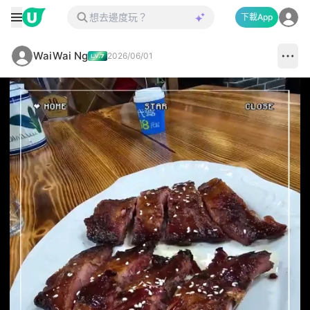
下載App
WaiWai Ng
2026/06/01