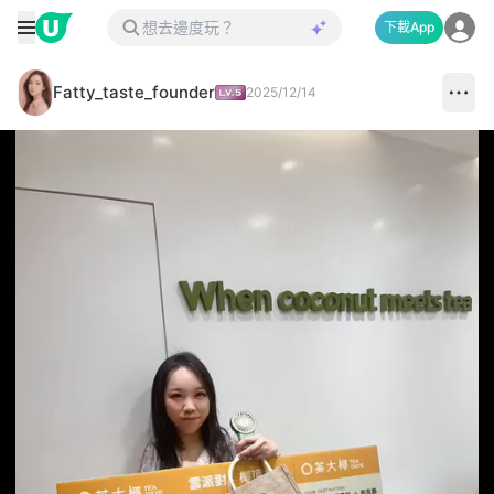
下載App
Fatty_taste_founder
2025/12/14