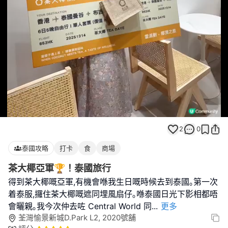
Loaded
:
Unmute
100.00%
2
0
泰國攻略
打卡
食
商場
茶大椰亞軍🏆！泰國旅行
得到茶大椰嘅亞軍,有機會喺我生日嘅時候去到泰國｡第一次
着泰服,攞住茶大椰嘅遮同埋風扇仔｡喺泰國日光下影相都唔
會曬親｡我今次仲去咗 Central World 同
...
更多
荃灣愉景新城D.Park L2, 2020號舖