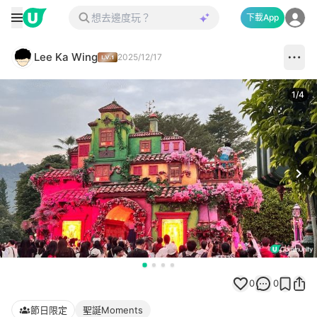
下載App
Lee Ka Wing
2025/12/17
1
/
4
Next
0
0
節日限定
聖誕Moments