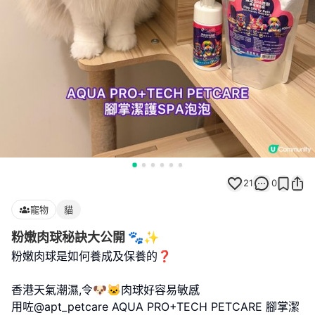
21
0
寵物
貓
粉嫩肉球秘訣大公開 🐾✨
粉嫩肉球是如何養成及保養的❓
香港天氣潮濕,令🐶🐱肉球好容易敏感
用咗@apt_petcare AQUA PRO+TECH PETCARE 腳掌潔