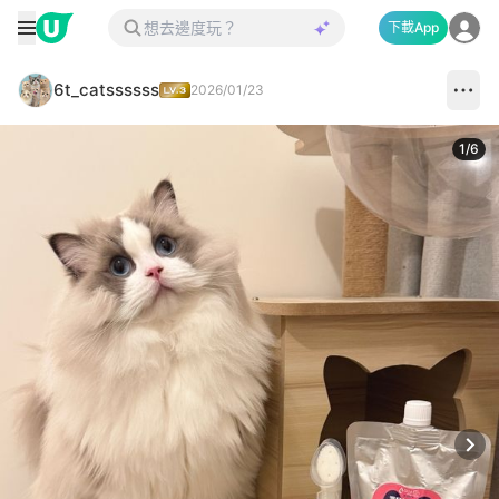
下載App
6t_catssssss
2026/01/23
1
/
6
Next