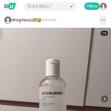
下載App
WingYanzzz
2025/12/18
1
/
4
Next