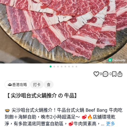
9
0
香港攻略
打卡
食
【 尖沙咀台式火鍋推介 の 牛品】
🍲 尖沙咀台式火鍋推介！牛品台式火鍋 Beef Bang 牛肉吃
到飽＋海鮮自助，晚市2小時超滿足～ 🥩🔥店舖環境乾
淨，有多款湯底同豐富自助區，🥩牛肉質素高，
...
更多