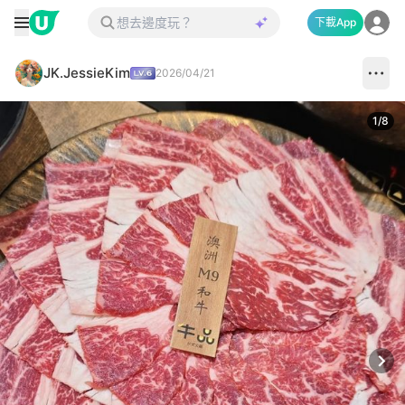
下載App
JK.JessieKim
2026/04/21
1
/
8
Next