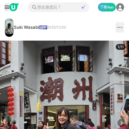
下載App
Suki Wasabi
2025/12/30
1
/
11
Next