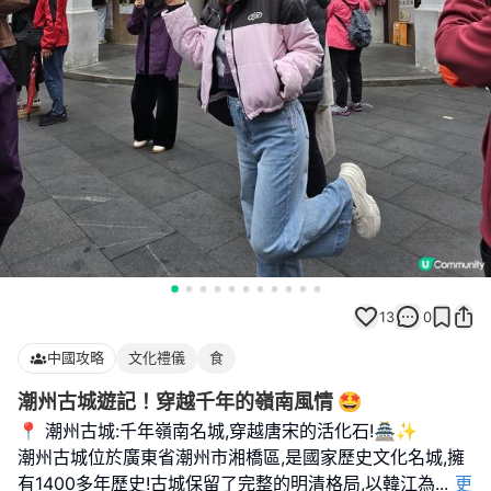
13
0
中國攻略
文化禮儀
食
潮州古城遊記！穿越千年的嶺南風情 🤩
📍 潮州古城:千年嶺南名城,穿越唐宋的活化石!🏯✨
潮州古城位於廣東省潮州市湘橋區,是國家歷史文化名城,擁
有1400多年歷史!古城保留了完整的明清格局,以韓江為
...
更