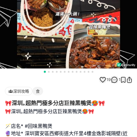
19
1
深圳攻略
食
🎀深圳｡超熱門極多分店巨辣黑鴨煲🥵🎀
🎀深圳｡超熱門極多分店巨辣黑鴨煲🥵🎀
🪄店名* #回味黑鴨煲
🔮地址* 深圳寶安區西鄉街道大仟里4樓金逸影城隔壁(近