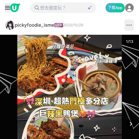
下載App
pickyfoodie_isme
2025/10/29
1
/
13
Next