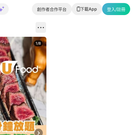
下載App
創作者合作平台
登入/註冊
1
/
8