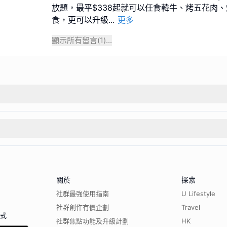
放題，最平$338起就可以任食韓牛、烤五花肉
食，更可以升級
...
更多
顯示所有留言(
1
)...
關於
探索
社群最強使用指南
U Lifestyle
社群創作有價企劃
Travel
程式
社群焦點功能及升級計劃
HK