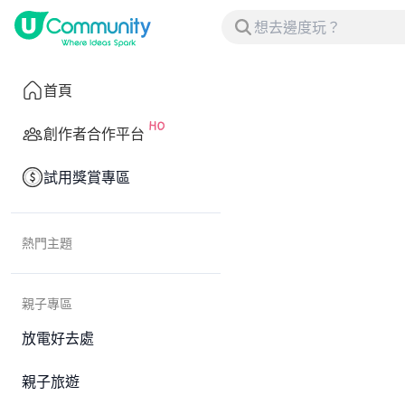
首頁
創作者合作平台
試用獎賞專區
熱門主題
親子專區
放電好去處
親子旅遊