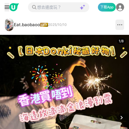
下載App
Eat.baobaoo
2025/10/10
1
/
8
Next