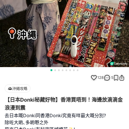
128
5
沖繩攻略
【日本Donki秘藏好物】香港買唔到！海邊放滴滴金
浪漫到震
去日本嘅Donki同香港Donki究竟有咩最大嘅分別?
除咗大啲､多啲嘢之外