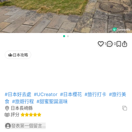
1
0
日本攻略
#日本好去處
#UCreator
#日本櫻花
#旅行打卡
#旅行美
食
#旅遊行程
#甜蜜聖誕滋味
日本長崎縣
評分
發表第一個留言...