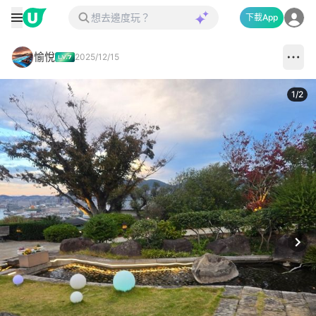
下載App
愉悅
2025/12/15
1
/
2
Next