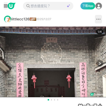
下載App
littlecc126
2025/12/27
1
/
4
Next
5
0