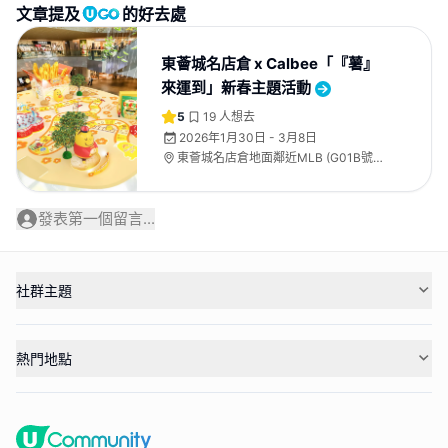
文章提及
的好去處
東薈城名店倉 x Calbee「『薯』
來運到」新春主題活動
5
19
人想去
2026年1月30日 - 3月8日
東薈城名店倉地面鄰近MLB (G01B號
舖)、二樓中庭廣場、二樓天橋
發表第一個留言...
社群主題
熱門地點