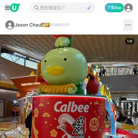
下載App
Jason Chau
2026/01/31
1
/
9
Next