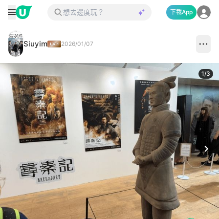
下載App
Siuyim
2026/01/07
1
/
3
Next