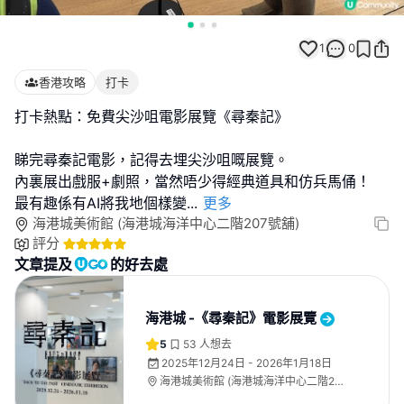
1
0
香港攻略
打卡
打卡熱點：免費尖沙咀電影展覽《尋秦記》
睇完尋秦記電影，記得去埋尖沙咀嘅展覽。
內裏展出戲服+劇照，當然唔少得經典道具和仿兵馬俑！
最有趣係有AI將我地個樣變
...
更多
海港城美術館 (海港城海洋中心二階207號舖)
評分
文章提及
的好去處
海港城 -《尋秦記》電影展覽
5
53
人想去
2025年12月24日 - 2026年1月18日
海港城美術館 (海港城海洋中心二階207
號舖)