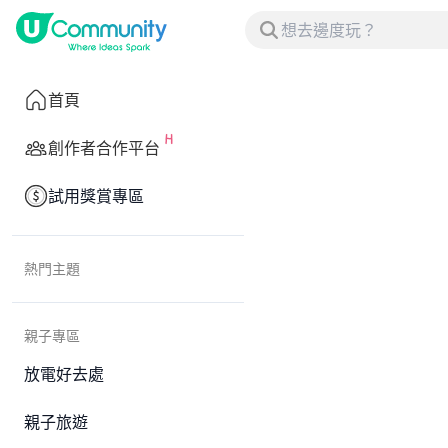
首頁
創作者合作平台
試用獎賞專區
熱門主題
親子專區
放電好去處
親子旅遊