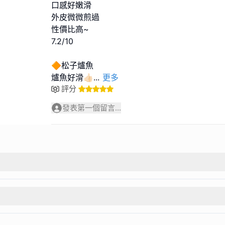
口感好嫩滑
外皮微微煎過
性價比高~
7.2/10
🔶松子爐魚
爐魚好滑👍🏻
...
更多
評分
發表第一個留言...