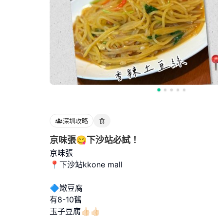
深圳攻略
食
京味張😋下沙站必試！
京味張
📍下沙站kkone mall
🔷嫩豆腐
有8-10舊
玉子豆腐👍🏻👍🏻