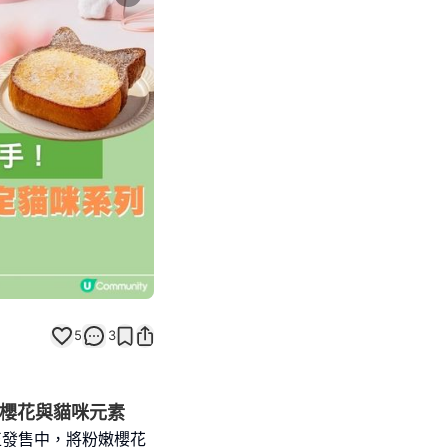
Next slide
返回帖文
5
3
粉嫩櫻花與貓咪元素
現正發售中，將粉嫩櫻花