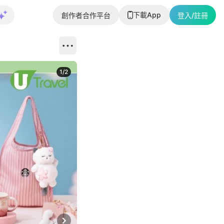
下載App
創作者合作平台
登入/註冊
1
/
2
即睇更多社