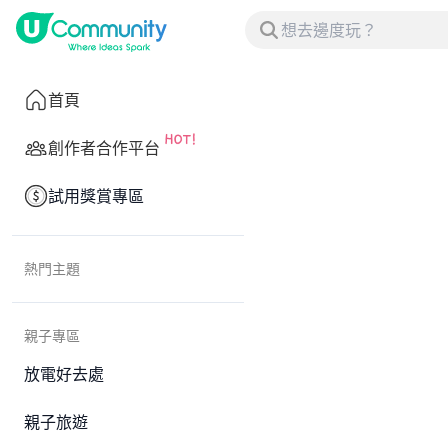
首頁
創作者合作平台
試用獎賞專區
熱門主題
親子專區
放電好去處
親子旅遊