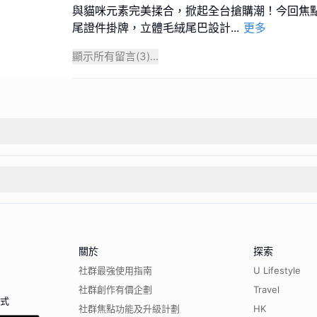
與貓咪元素完美揉合，掀起全台搶購潮！今回焦
尾證件掛牌，立體毛絨尾巴設計
...
更多
顯示所有留言(
3
)...
關於
探索
社群最強使用指南
U Lifestyle
社群創作有價企劃
Travel
程式
社群焦點功能及升級計劃
HK