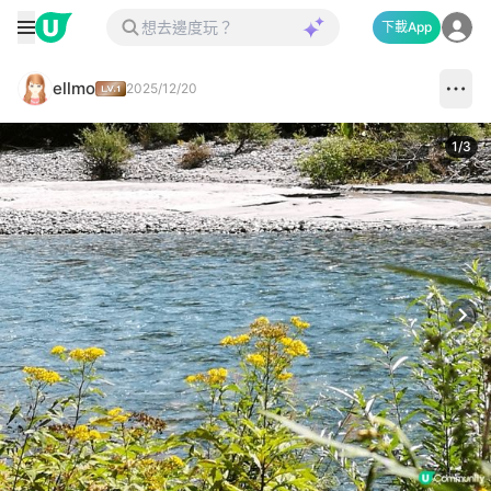
下載App
ellmo
2025/12/20
1
/
3
Next