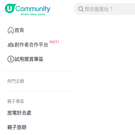
首頁
創作者合作平台
試用獎賞專區
熱門主題
親子專區
放電好去處
親子旅遊