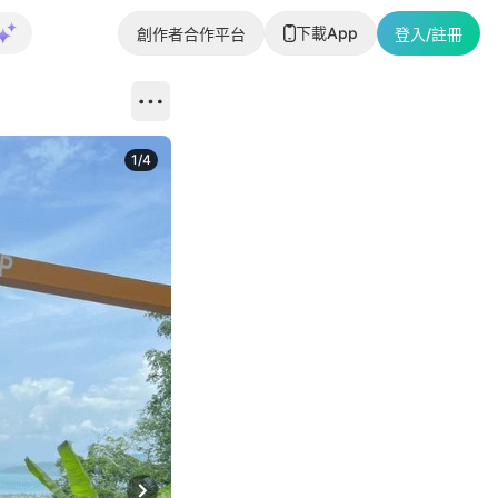
下載App
創作者合作平台
登入/註冊
1
/
4