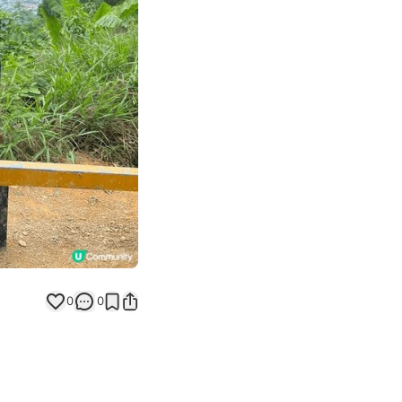
Next slide
0
0