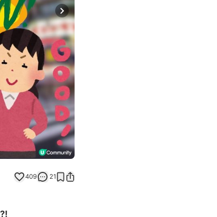
Next slide
409
21
?!