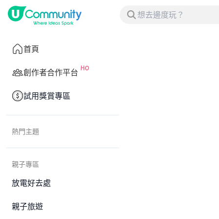
首頁
創作者合作平台
試用獎賞專區
熱門主題
親子專區
放電好去處
親子旅遊