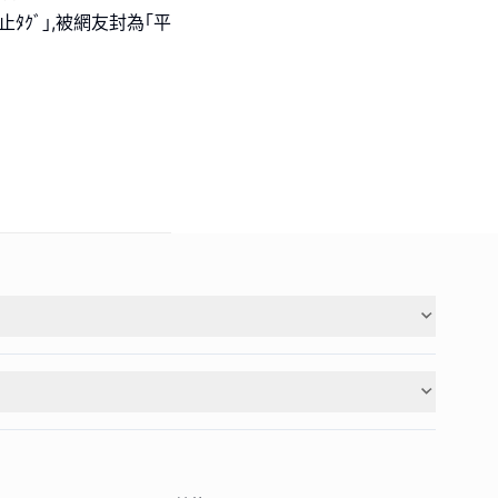
止ﾀｸﾞ｣,被網友封為｢平