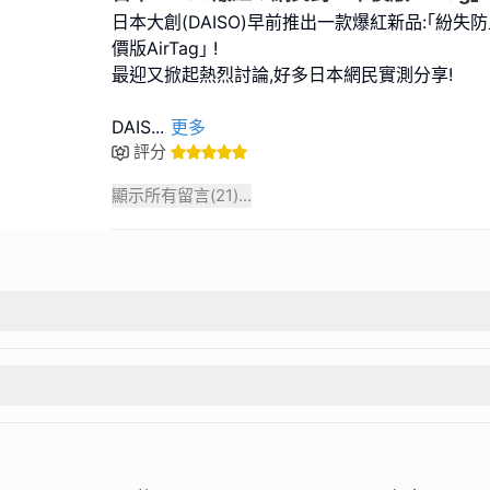
日本大創(DAISO)早前推出一款爆紅新品:｢紛失防
價版AirTag｣ !
最迎又掀起熱烈討論,好多日本網民實測分享!
DAIS
...
更多
評分
顯示所有留言(
21
)...