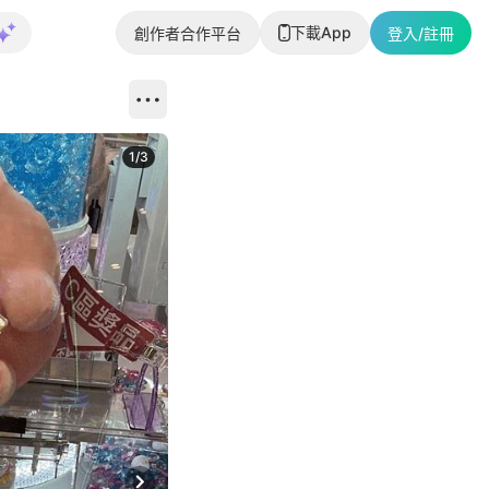
下載App
創作者合作平台
登入/註冊
1
/
3