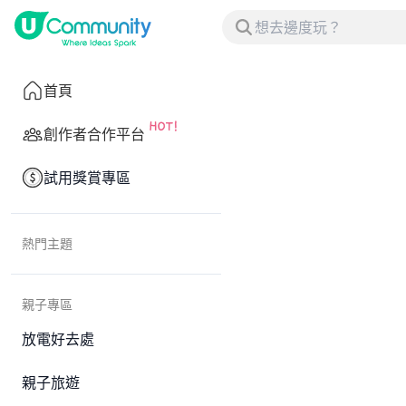
首頁
創作者合作平台
試用獎賞專區
熱門主題
親子專區
放電好去處
親子旅遊