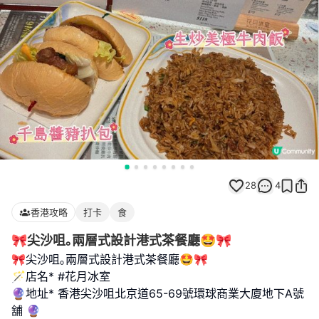
28
4
香港攻略
打卡
食
🎀尖沙咀｡兩層式設計港式茶餐廳🤩🎀
🎀尖沙咀｡兩層式設計港式茶餐廳🤩🎀
🪄店名* #花月冰室
🔮地址* 香港尖沙咀北京道65-69號環球商業大廈地下A號
舖 🔮