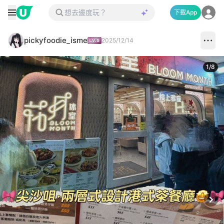
下載App
pickyfoodie_isme
2025/12/14
1
/
8
Next