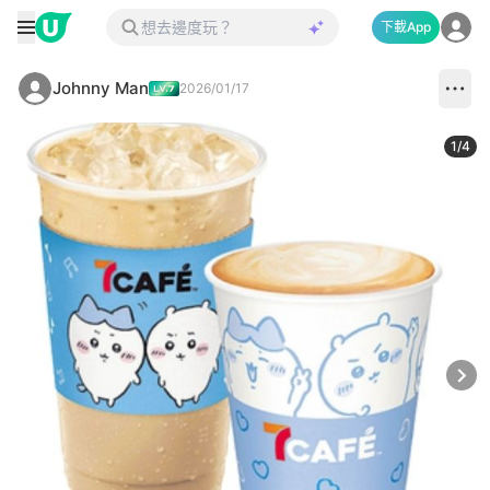
下載App
Johnny Man
2026/01/17
1
/
4
Next