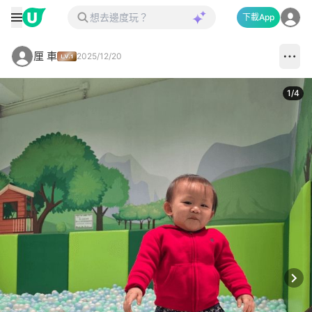
下載App
厘 車
2025/12/20
1
/
4
Next