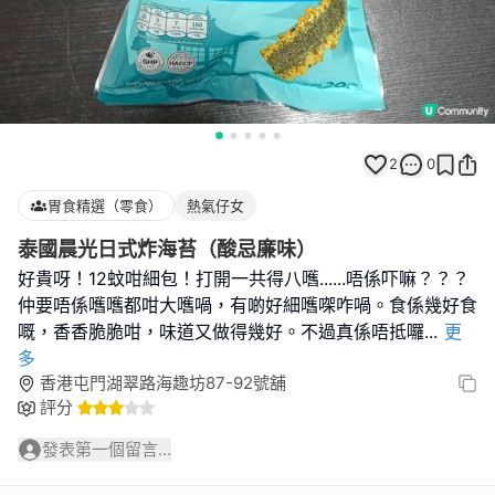
2
0
胃食精選（零食）
熱氣仔女
泰國晨光日式炸海苔（酸忌廉味）
好貴呀！12蚊咁細包！打開一共得八嚿......唔係吓嘛？？？
仲要唔係嚿嚿都咁大嚿喎，有啲好細嚿㗎咋喎。食係幾好食
嘅，香香脆脆咁，味道又做得幾好。不過真係唔抵囉
...
更
多
香港屯門湖翠路海趣坊87-92號舖
評分
發表第一個留言...