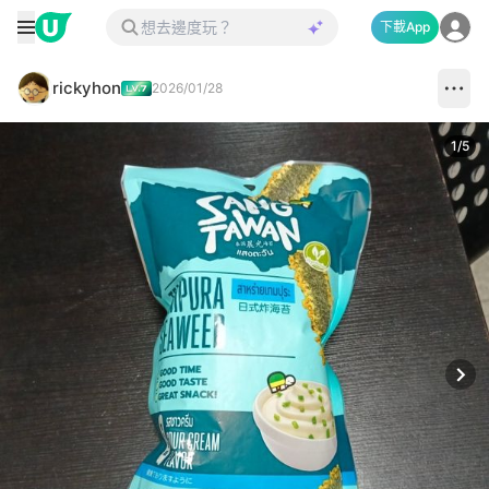
下載App
rickyhon
2026/01/28
1
/
5
Next