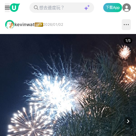
下載App
kevinwat
2026/01/02
1
/
5
Next