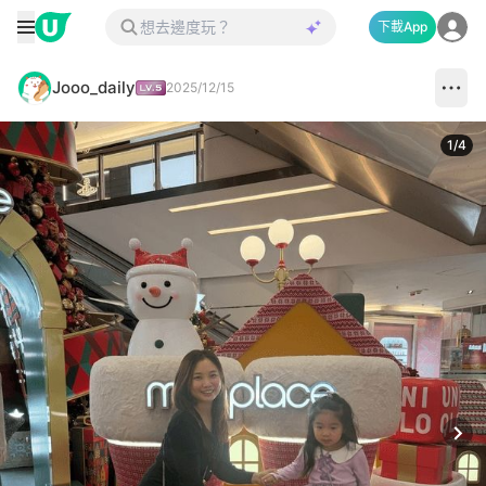
下載App
Jooo_daily
2025/12/15
1
/
4
Next