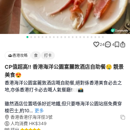
24
4
香港攻略
食
打卡
CP值超高‼️ 香港海洋公園富麗敦酒店自助餐🤤 靚景
美食😍
香港海洋公園富麗敦酒店嘅自助餐,絕對係香港美食必去之
地,亦係香港打卡必去嘅人氣餐廳!🍽️📸
雖然酒店位置唔係好近地鐵,但只要喺海洋公園站搭免費穿
梭巴士,約10
...
更多
香港香港仔海洋徑3號
人均消費
HK$
349
評分