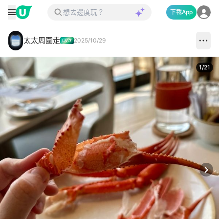
下載App
太太周圍走
2025/10/29
1
/
21
Next