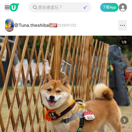
下載App
@Tuna.theshiba
2026/01/22
1
/
8
Next