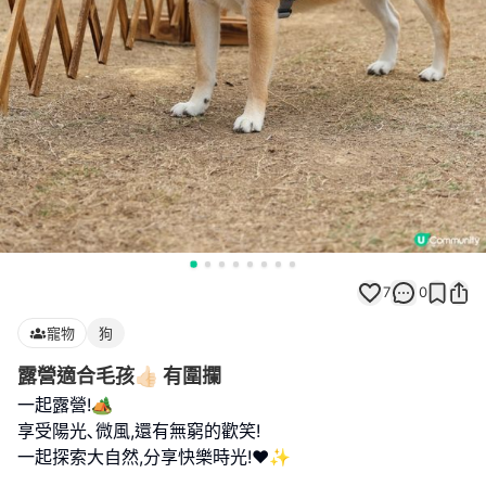
7
0
寵物
狗
露營適合毛孩👍🏻 有圍攔
一起露營!🏕️
享受陽光､微風,還有無窮的歡笑!
一起探索大自然,分享快樂時光!❤️✨