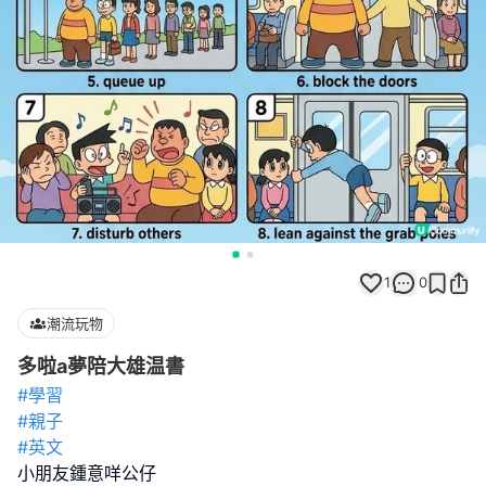
1
0
潮流玩物
多啦a夢陪大雄温書
#學習
#親子
#英文
小朋友鍾意咩公仔