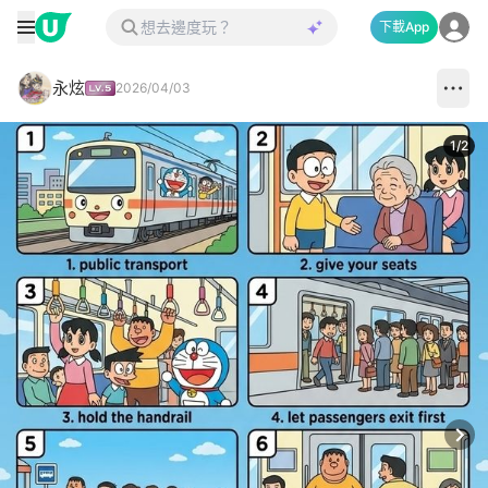
下載App
永炫
2026/04/03
1
/
2
Next