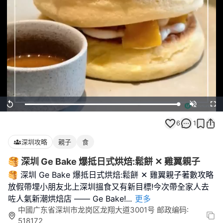
Loaded
:
Replay
Unmute
Full
100.00%
6
1
深圳攻略
親子
食
🥞 深圳 Ge Bake 爆抵日式烘焙:鬆餅 ✕ 雞翼親子
🥞 深圳 Ge Bake 爆抵日式烘焙:鬆餅 ✕ 雞翼親子著數攻略
放假帶埋小朋友北上深圳搵食又有新目標!今次帶全家人去
咗人氣新潮烘焙店 —— Ge Bake!
...
更多
中國广东省深圳市龙岗区龙翔大道3001号 邮政编码:
518172