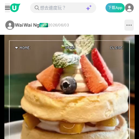
下載App
WaiWai Ng
2026/06/03