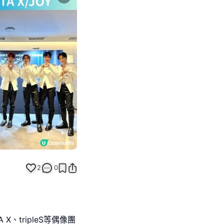
Next slide
2
0
X、tripleS等偶像團