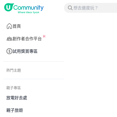
首頁
創作者合作平台
試用獎賞專區
熱門主題
親子專區
放電好去處
親子旅遊