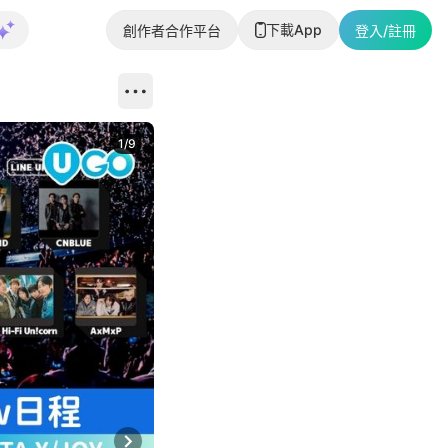
下載App
創作者合作平台
登入/註冊
1
/
9