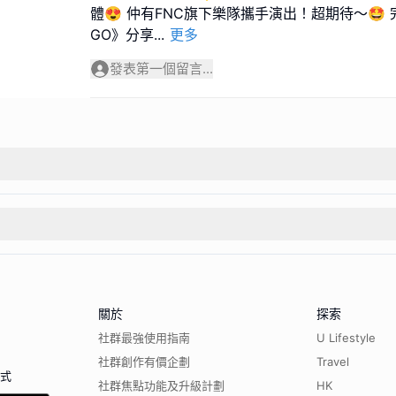
體😍 仲有FNC旗下樂隊攜手演出！超期待～🤩 
GO》分享
...
更多
發表第一個留言...
關於
探索
社群最強使用指南
U Lifestyle
社群創作有價企劃
Travel
程式
社群焦點功能及升級計劃
HK