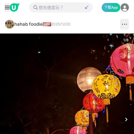
下載App
hahab foodie
2025/12/20
1
/
8
Next