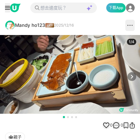
下載App
Mandy ho123
2025/12/16
1
/
4
Next
0
0
親子