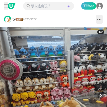
下載App
lty
2025/12/21
1
/
2
Next