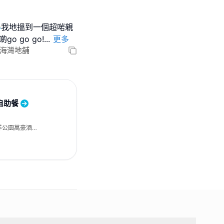
😂我地搵到一個超啱親
 go go!
...
更多
店海灣地舖
自助餐
洋公園萬豪酒店