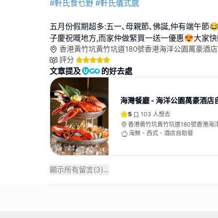
#軒氏食乜野
#軒氏儀式感
五月份假期超多:五一､母親節､佛誕,仲有端午節
子慶祝嘅地方,而家仲做緊買一送一優惠😍大家快啲go
香港黃竹坑黃竹坑道180號香港海洋公園萬豪酒
評分
文章提及
的好去處
海灣餐廳 - 海洋公園萬豪酒店
5
103
人想去
香港黃竹坑黃竹坑道180號香港海
海灣地舖
海鮮、西式、酒店自助餐
顯示所有留言(
3
)...