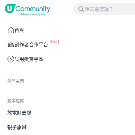
首頁
創作者合作平台
試用獎賞專區
熱門主題
親子專區
放電好去處
親子旅遊