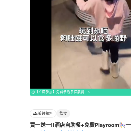
Loaded
:
96.72%
【立即參加】免費參觀多個展覽！
著數報料
飲食
買一送一‼️酒店自助餐+免費Playroom🎠