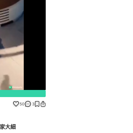
Unmute
50
3
一家大細